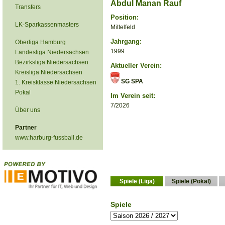
Abdul Manan Rauf
Transfers
Position:
LK-Sparkassenmasters
Mittelfeld
Jahrgang:
Oberliga Hamburg
1999
Landesliga Niedersachsen
Bezirksliga Niedersachsen
Aktueller Verein:
Kreisliga Niedersachsen
SG SPA
1. Kreisklasse Niedersachsen
Pokal
Im Verein seit:
7/2026
Über uns
Partner
www.harburg-fussball.de
Spiele (Liga)
Spiele (Pokal)
Spiele