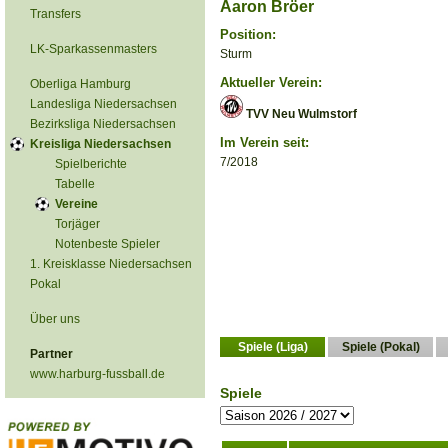
Aaron Bröer
Transfers
Position:
LK-Sparkassenmasters
Sturm
Aktueller Verein:
Oberliga Hamburg
Landesliga Niedersachsen
TVV Neu Wulmstorf
Bezirksliga Niedersachsen
Im Verein seit:
Kreisliga Niedersachsen
7/2018
Spielberichte
Tabelle
Vereine
Torjäger
Notenbeste Spieler
1. Kreisklasse Niedersachsen
Pokal
Über uns
Spiele (Liga)
Spiele (Pokal)
Partner
www.harburg-fussball.de
Spiele