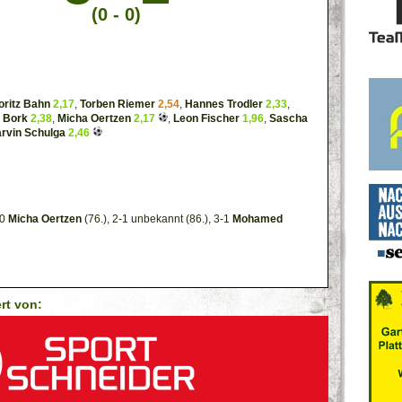
(0 - 0)
oritz Bahn
2,17
,
Torben Riemer
2,54
,
Hannes Trodler
2,33
,
 Bork
2,38
,
Micha Oertzen
2,17
,
Leon Fischer
1,96
,
Sascha
rvin Schulga
2,46
-0
Micha Oertzen
(76.), 2-1 unbekannt (86.), 3-1
Mohamed
ert von: