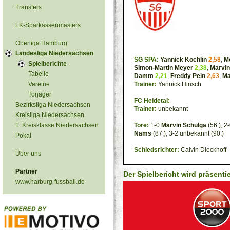
Transfers
LK-Sparkassenmasters
Oberliga Hamburg
Landesliga Niedersachsen
SG SPA:
Yannick Kochlin
2,58
,
M
Spielberichte
Simon-Martin Meyer
2,38
,
Marvin
Tabelle
Damm
2,21
,
Freddy Pein
2,63
,
Ma
Vereine
Trainer:
Yannick Hinsch
Torjäger
FC Heidetal:
Bezirksliga Niedersachsen
Trainer:
unbekannt
Kreisliga Niedersachsen
1. Kreisklasse Niedersachsen
Tore:
1-0
Marvin Schulga
(56.), 2
Nams
(87.), 3-2 unbekannt (90.)
Pokal
Schiedsrichter:
Calvin Dieckhoff
Über uns
Partner
Der Spielbericht wird präsenti
www.harburg-fussball.de