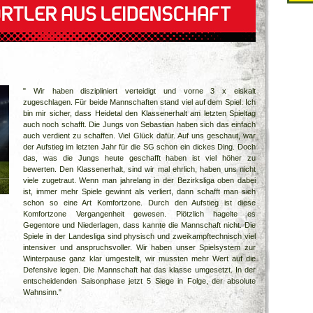
" Wir haben diszipliniert verteidigt und vorne 3 x eiskalt
zugeschlagen. Für beide Mannschaften stand viel auf dem Spiel. Ich
bin mir sicher, dass Heidetal den Klassenerhalt am letzten Spieltag
auch noch schafft. Die Jungs von Sebastian haben sich das einfach
auch verdient zu schaffen. Viel Glück dafür. Auf uns geschaut, war
der Aufstieg im letzten Jahr für die SG schon ein dickes Ding. Doch
das, was die Jungs heute geschafft haben ist viel höher zu
bewerten. Den Klassenerhalt, sind wir mal ehrlich, haben uns nicht
viele zugetraut. Wenn man jahrelang in der Bezirksliga oben dabei
ist, immer mehr Spiele gewinnt als verliert, dann schafft man sich
schon so eine Art Komfortzone. Durch den Aufstieg ist diese
Komfortzone Vergangenheit gewesen. Plötzlich hagelte es
Gegentore und Niederlagen, dass kannte die Mannschaft nicht. Die
Spiele in der Landesliga sind physisch und zweikampftechnisch viel
intensiver und anspruchsvoller. Wir haben unser Spielsystem zur
Winterpause ganz klar umgestellt, wir mussten mehr Wert auf die
Defensive legen. Die Mannschaft hat das klasse umgesetzt. In der
entscheidenden Saisonphase jetzt 5 Siege in Folge, der absolute
Wahnsinn."