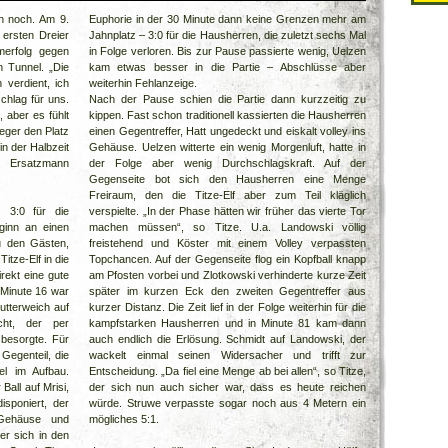
 noch. Am 9.
Euphorie in der 30 Minute dann keine Grenzen mehr am
r ersten Dreier
Jahnplatz – 3:0 für die Hausherren, die zuletzt sechs Mal
merfolg gegen
in Folge verloren. Bis zur Pause passierte wenig, Uelzen
 Tunnel. „Die
kam etwas besser in die Partie – Abschlüsse aber
verdient, ich
weiterhin Fehlanzeige.
schlag für uns.
Nach der Pause schien die Partie dann kurzzeitig zu
aber es fühlt
kippen. Fast schon traditionell kassierten die Hausherren
ieger den Platz
einen Gegentreffer, Hatt ungedeckt und eiskalt volley ins
in der Halbzeit
Gehäuse. Uelzen witterte ein wenig Morgenluft, hatte in
 Ersatzmann
der Folge aber wenig Durchschlagskraft. Auf der
Gegenseite bot sich den Hausherren eine Menge
Freiraum, den die Titze-Elf aber zum Teil kläglich
 3:0 für die
verspielte. „In der Phase hätten wir früher das vierte Tor
ginn an einen
machen müssen“, so Titze. U.a. Landowski völlig
u den Gästen,
freistehend und Köster mit einem Volley verpassten
itze-Elf in die
Topchancen. Auf der Gegenseite flog ein Kopfball knapp
rekt eine gute
am Pfosten vorbei und Zlotkowski verhinderte kurze Zeit
 Minute 16 war
später im kurzen Eck den zweiten Gegentreffer aus
utterweich auf
kurzer Distanz. Die Zeit lief in der Folge weiterhin für die
cht, der per
kampfstarken Hausherren und in Minute 81 kam dann
 besorgte. Für
auch endlich die Erlösung. Schmidt auf Landowski, der
egenteil, die
wackelt einmal seinen Widersacher und trifft zur
el im Aufbau.
Entscheidung. „Da fiel eine Menge ab bei allen“, so Titze,
 Ball auf Mrisi,
der sich nun auch sicher war, dass es heute reichen
isponiert, der
würde. Struwe verpasste sogar noch aus 4 Metern ein
 Gehäuse und
mögliches 5:1.
er sich in den