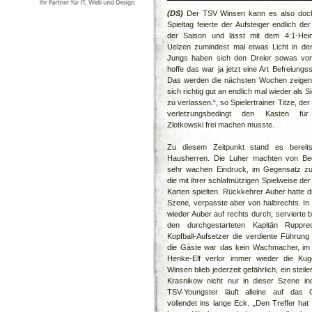
(DS)
Der TSV Winsen kann es also doch
Spieltag feierte der Aufsteiger endlich de
der Saison und lässt mit dem 4:1-Hei
Uelzen zumindest mal etwas Licht in den
Jungs haben sich den Dreier sowas von 
hoffe das war ja jetzt eine Art Befreiungs
Das werden die nächsten Wochen zeigen, 
sich richtig gut an endlich mal wieder als S
zu verlassen.“, so Spielertrainer Titze, der 
verletzungsbedingt den Kasten für
Zlotkowski frei machen musste.
Zu diesem Zeitpunkt stand es bereits
Hausherren. Die Luher machten von Be
sehr wachen Eindruck, im Gegensatz z
die mit ihrer schlafmützigen Spielweise der T
Karten spielten. Rückkehrer Auber hatte di
Szene, verpasste aber von halbrechts. In
wieder Auber auf rechts durch, servierte b
den durchgestarteten Kapitän Ruppre
Kopfball-Aufsetzer die verdiente Führung
die Gäste war das kein Wachmacher, im G
Henke-Elf verlor immer wieder die Kug
Winsen blieb jederzeit gefährlich, ein steiler
Krasnikow nicht nur in dieser Szene ind
TSV-Youngster läuft alleine auf das
vollendet ins lange Eck. „Den Treffer hat 