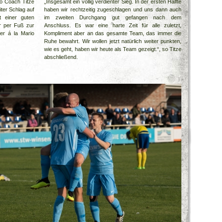
so Coach Titze
„Insgesamt ein völlig verdienter Sieg. In der ersten Hälfte
iter Schlag auf
haben wir rechtzeitig zugeschlagen und uns dann auch
t einer guten
im zweiten Durchgang gut gefangen nach dem
r per Fuß zur
Anschluss. Es war eine harte Zeit für alle zuletzt,
fer á la Mario
Kompliment aber an das gesamte Team, das immer die
Ruhe bewahrt. Wir wollen jetzt natürlich weiter punkten,
wie es geht, haben wir heute als Team gezeigt.“, so Titze
abschließend.