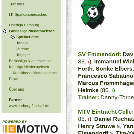
Transfers
LK-Sparkassenmasters
Oberliga Hamburg
Landesliga Niedersachsen
Spielberichte
Tabelle
Vereine
SV Emmendorf:
Dav
Torjäger
86.
),
Immanuel Wie
Bezirksliga Niedersachsen
Kreisliga Niedersachsen
Forth
,
Sönke Elbers
1. Kreisklasse Niedersachsen
Francesco Sabatino
Pokal
Marcus Frommhage
Helmke
(86.
)
Über uns
Trainer:
Danny-Torbe
Partner
www.harburg-fussball.de
MTV Eintracht Celle:
85.
),
Daniel Ruchat
Henry Struwe
,
Yan
Elmendorff
,
Tim-Y