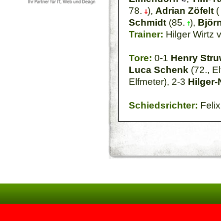
78.
),
Adrian Zöfelt
(
Schmidt
(85.
),
Björ
Trainer:
Hilger Wirtz 
Tore:
0-1
Henry Str
Luca Schenk
(72., E
Elfmeter), 2-3
Hilger-
Schiedsrichter:
Felix