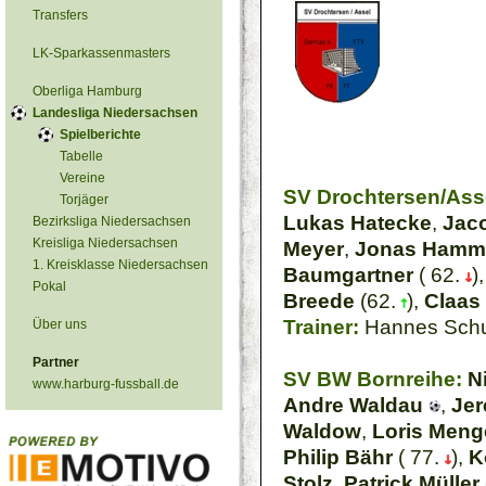
Transfers
LK-Sparkassenmasters
Oberliga Hamburg
Landesliga Niedersachsen
Spielberichte
Tabelle
Vereine
SV Drochtersen/Assel
Torjäger
Lukas Hatecke
,
Jac
Bezirksliga Niedersachsen
Kreisliga Niedersachsen
Meyer
,
Jonas Hamme
1. Kreisklasse Niedersachsen
Baumgartner
( 62.
)
Pokal
Breede
(62.
),
Claas 
Trainer:
Hannes Schu
Über uns
Partner
SV BW Bornreihe:
N
www.harburg-fussball.de
Andre Waldau
,
Je
Waldow
,
Loris Meng
Philip Bähr
( 77.
),
K
Stolz
,
Patrick Müller