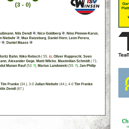
(3 - 0)
Hußmann
,
Nils Dendl
,
Nico Goldberg
,
Nino Pinnow-Karus
,
an Niebuhr
,
Max Ratzeburg
,
Daniel Horn
,
Leon Perera
,
,
Daniel Maass
oritz Bahn
,
Niko Rebsch
( 55.
),
Oliver Rupprecht
,
Sven
mann
,
Alexander Gege
,
Matti Wilcke
,
Maximilian Schmidt
( 71.
dul Manan Rauf
(53.
),
Marius Landowski
(55.
),
Jan-Philip
0
Tim Franke
(34.), 3-0
Julian Niebuhr
(44.), 4-0
Tim Franke
Nils Dendl
(87.)