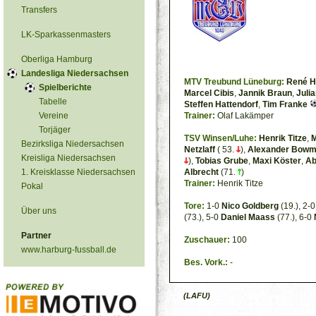
Transfers
LK-Sparkassenmasters
Oberliga Hamburg
Landesliga Niedersachsen
MTV Treubund Lüneburg:
René 
Spielberichte
Marcel Cibis
,
Jannik Braun
,
Juli
Tabelle
Steffen Hattendorf
,
Tim Franke
Vereine
Trainer:
Olaf Lakämper
Torjäger
TSV Winsen/Luhe:
Henrik Titze
,
M
Bezirksliga Niedersachsen
Netzlaff
( 53.
),
Alexander Bow
Kreisliga Niedersachsen
),
Tobias Grube
,
Maxi Köster
,
Ab
1. Kreisklasse Niedersachsen
Albrecht
(71.
)
Trainer:
Henrik Titze
Pokal
Tore:
1-0
Nico Goldberg
(19.), 2-
Über uns
(73.), 5-0
Daniel Maass
(77.), 6-0
Partner
Zuschauer:
100
www.harburg-fussball.de
Bes. Vork.:
-
(LAFU)