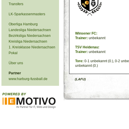
Transfers
LK-Sparkassenmasters
Oberliga Hamburg
Landesliga Niedersachsen
Winsener FC:
Bezirksliga Niedersachsen
Trainer:
unbekannt
Kreisliga Niedersachsen
1. Kreisklasse Niedersachsen
TSV Heidenau:
Trainer:
unbekannt
Pokal
Tore:
0-1 unbekannt (0.), 0-2 unbek
Über uns
unbekannt (0.)
Partner
www.harburg-fussball.de
(LAFU)