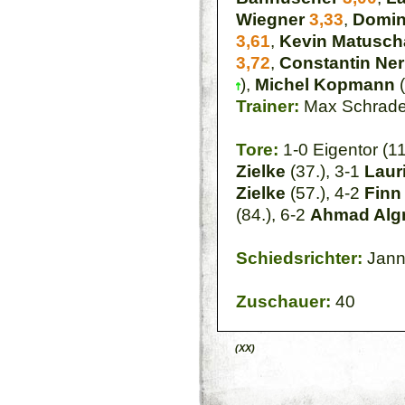
Wiegner
3,33
,
Domin
3,61
,
Kevin Matusch
3,72
,
Constantin Ner
),
Michel Kopmann
(
Trainer:
Max Schrade
Tore:
1-0 Eigentor (11
Zielke
(37.), 3-1
Laur
Zielke
(57.), 4-2
Finn
(84.), 6-2
Ahmad Al
Schiedsrichter:
Jann
Zuschauer:
40
(XX)