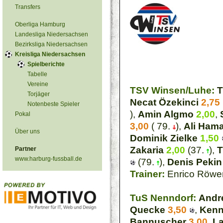
Transfers
Oberliga Hamburg
Landesliga Niedersachsen
Bezirksliga Niedersachsen
Kreisliga Niedersachsen
Spielberichte
Tabelle
Vereine
TSV Winsen/Luhe:
T
Torjäger
Necat Özekinci
2,75
Notenbeste Spieler
),
Amin Algmo
2,00
,
Pokal
3,00
( 79.
),
Ali Ham
Über uns
Dominik Zielke
1,50
Zakaria
2,00
(37.
),
T
Partner
www.harburg-fussball.de
(79.
),
Denis Pekin
Trainer:
Enrico Röwe
TuS Nenndorf:
Andr
Quecke
3,50
,
Kenn
Bannuscher
3,00
,
La