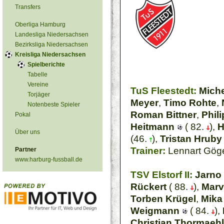
Transfers
Oberliga Hamburg
Landesliga Niedersachsen
Bezirksliga Niedersachsen
Kreisliga Niedersachsen
Spielberichte
Tabelle
Vereine
TuS Fleestedt:
Mich
Torjäger
Meyer
,
Timo Rohte
,
Notenbeste Spieler
Roman Bittner
,
Phil
Pokal
Heitmann
( 82.
),
H
Über uns
(46.
),
Tristan Hruby
Trainer:
Lennart Gög
Partner
www.harburg-fussball.de
TSV Elstorf II:
Jarno
Rückert
( 88.
),
Marv
Torben Krügel
,
Mika 
Weigmann
( 84.
),
Christian Thormaeh