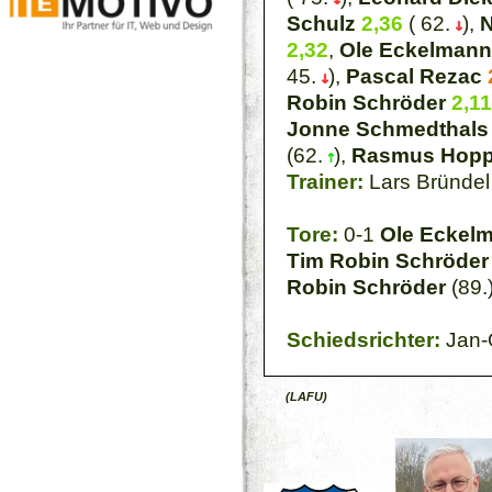
Schulz
2,36
( 62.
),
N
2,32
,
Ole Eckelmann
45.
),
Pascal Rezac
Robin Schröder
2,11
Jonne Schmedthals
(62.
),
Rasmus Hop
Trainer:
Lars Bründel
Tore:
0-1
Ole Eckel
Tim Robin Schröder
Robin Schröder
(89.
Schiedsrichter:
Jan-O
(LAFU)