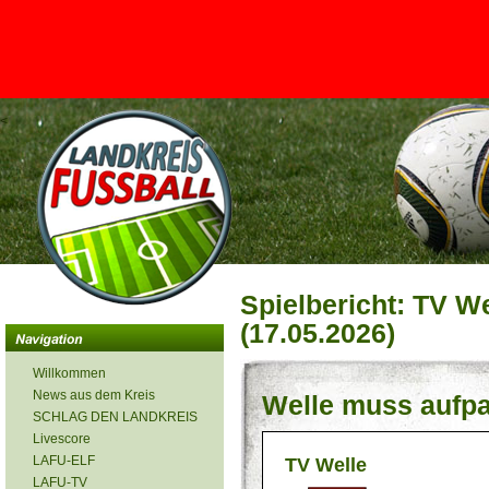
<
Spielbericht: TV W
(17.05.2026)
Willkommen
News aus dem Kreis
Welle muss aufp
SCHLAG DEN LANDKREIS
Livescore
LAFU-ELF
TV Welle
LAFU-TV