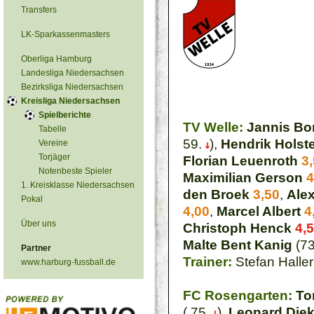
Transfers
LK-Sparkassenmasters
Oberliga Hamburg
Landesliga Niedersachsen
Bezirksliga Niedersachsen
Kreisliga Niedersachsen
Spielberichte
TV Welle:
Jannis B
Tabelle
59.
),
Hendrik Holst
Vereine
Torjäger
Florian Leuenroth
3
Notenbeste Spieler
Maximilian Gerson
4
1. Kreisklasse Niedersachsen
den Broek
3,50
,
Ale
Pokal
4,00
,
Marcel Albert
4
Über uns
Christoph Henck
4,
Malte Bent Kanig
(7
Partner
Trainer:
Stefan Haller
www.harburg-fussball.de
FC Rosengarten:
To
( 75.
),
Leonard Die