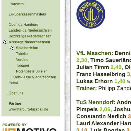
Transfers
LK-Sparkassenmasters
Oberliga Hamburg
Landesliga Niedersachsen
Bezirksliga Niedersachsen
Kreisliga Niedersachsen
Spielberichte
VfL Maschen:
Denni
Tabelle
2,30
,
Timo Sauerlän
Vereine
Torjäger
Julian Timm
2,40
,
Ol
Notenbeste Spieler
Franz Hasselbring
3
1. Kreisklasse Niedersachsen
Lukas Erhorn
1,40
Pokal
Trainer:
Philipp Zand
Über uns
TuS Nenndorf:
Andr
Partner
Pimpels
2,06
,
Joshu
www.harburg-fussball.de
Constantin Nerlich
3
Lauri Alexander Har
3,18
,
Luis Bogdan
3