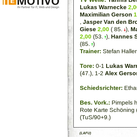
Lukas Warnecke
2,0
Maximilian Gerson
1
,
Jasper Van den Br
Giese
2,00
( 85.
),
Ma
2,00
(53.
),
Hannes 
(85.
)
Trainer:
Stefan Haller
Tore:
0-1
Lukas War
(47.), 1-2
Alex Gerso
Schiedsrichter:
Etha
Bes. Vork.:
Pimpels hä
Rote Karte Schöning 
(TuS/90+9.)
(LAFU)