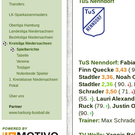
TuS Nenndorf
Transfers
LK-Sparkassenmasters
Oberliga Hamburg
Landesliga Niedersachsen
Bezirksliga Niedersachsen
Kreisliga Niedersachsen
Spielberichte
Tabelle
Vereine
TuS Nenndorf:
Fabi
Torjäger
Finn Quecke
3,43
( 
Notenbeste Spieler
Stadtler
3,36
,
Noah O
1. Kreisklasse Niedersachsen
Stadtler
2,36
( 90.
),
Pokal
Schrader
3,50
( 71.
Über uns
(55.
),
Lauri Alexand
Ruck
(79.
),
Justin 
Partner
(90.
)
www.harburg-fussball.de
Trainer:
Max Schrade
TV Welle:
Yannis B