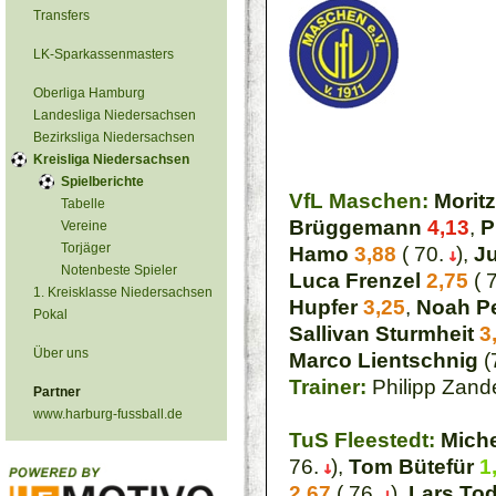
Transfers
LK-Sparkassenmasters
Oberliga Hamburg
Landesliga Niedersachsen
Bezirksliga Niedersachsen
Kreisliga Niedersachsen
Spielberichte
VfL Maschen:
Moritz
Tabelle
Brüggemann
4,13
,
P
Vereine
Torjäger
Hamo
3,88
( 70.
),
J
Notenbeste Spieler
Luca Frenzel
2,75
( 
1. Kreisklasse Niedersachsen
Hupfer
3,25
,
Noah P
Pokal
Sallivan Sturmheit
3
Über uns
Marco Lientschnig
(
Trainer:
Philipp Zand
Partner
www.harburg-fussball.de
TuS Fleestedt:
Mich
76.
),
Tom Bütefür
1
2,67
( 76.
),
Lars Tod