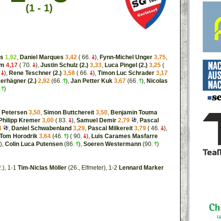
(1 - 1)
ls
1,92
,
Daniel Marques
3,42
( 66.
),
Fynn-Michel Unger
3,75
,
rm
4,17
( 70.
),
Justin Schulz (2.)
3,33
,
Luca Pingel (2.)
3,25
(
.
),
Rene Teschner (2.)
3,58
( 66.
),
Timon Luc Schrader
3,17
erhägner (2.)
2,92
(66.
),
Jan Petter Kuk
3,67
(66.
),
Nicolas
.
)
 Petersen
3,50
,
Simon Buttchereit
3,50
,
Benjamin Touma
Philipp Kremer
3,00
( 83.
),
Samuel Demir
2,79
,
Pascal
4
,
Daniel Schwabenland
3,29
,
Pascal Milkereit
3,79
( 46.
),
Tom Horodrik
3,64
(46.
) ( 90.
),
Luis Carames Masfarre
),
Colin Luca Putensen
(86.
),
Soeren Westermann
(90.
)
.), 1-1
Tim-Niclas Möller
(26., Elfmeter), 1-2
Lennard Marker