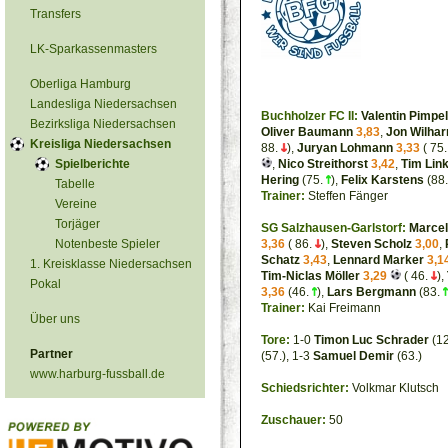
Transfers
LK-Sparkassenmasters
Oberliga Hamburg
Landesliga Niedersachsen
Buchholzer FC II:
Valentin Pimpe
Bezirksliga Niedersachsen
Oliver Baumann
3,83
,
Jon Wilha
Kreisliga Niedersachsen
88.
),
Juryan Lohmann
3,33
( 75
Spielberichte
,
Nico Streithorst
3,42
,
Tim Link
Hering
(75.
),
Felix Karstens
(88
Tabelle
Trainer:
Steffen Fänger
Vereine
Torjäger
SG Salzhausen-Garlstorf:
Marcel
Notenbeste Spieler
3,36
( 86.
),
Steven Scholz
3,00
,
Schatz
3,43
,
Lennard Marker
3,1
1. Kreisklasse Niedersachsen
Tim-Niclas Möller
3,29
( 46.
),
Pokal
3,36
(46.
),
Lars Bergmann
(83.
Trainer:
Kai Freimann
Über uns
Tore:
1-0
Timon Luc Schrader
(12
Partner
(57.), 1-3
Samuel Demir
(63.)
www.harburg-fussball.de
Schiedsrichter:
Volkmar Klutsch
Zuschauer:
50