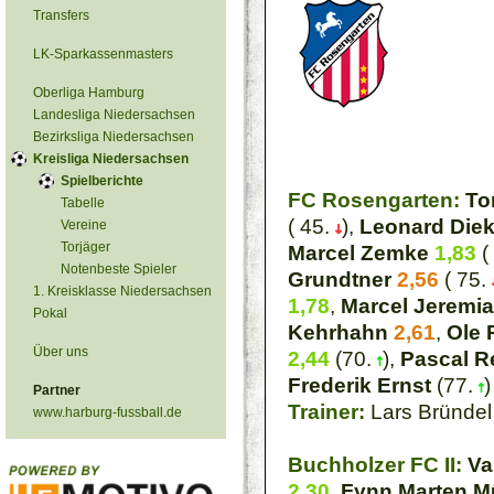
Transfers
LK-Sparkassenmasters
Oberliga Hamburg
Landesliga Niedersachsen
Bezirksliga Niedersachsen
Kreisliga Niedersachsen
Spielberichte
FC Rosengarten:
To
Tabelle
( 45.
),
Leonard Die
Vereine
Torjäger
Marcel Zemke
1,83
(
Notenbeste Spieler
Grundtner
2,56
( 75.
1. Kreisklasse Niedersachsen
1,78
,
Marcel Jeremia
Pokal
Kehrhahn
2,61
,
Ole 
Über uns
2,44
(70.
),
Pascal R
Frederik Ernst
(77.
)
Partner
Trainer:
Lars Bründel
www.harburg-fussball.de
Buchholzer FC II:
Va
2,30
,
Fynn Marten Mül