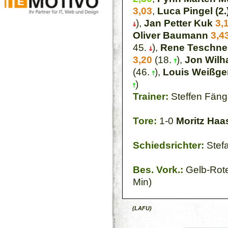
3,03
,
Luca Pingel (2.
),
Jan Petter Kuk
3,
Oliver Baumann
3,4
45.
),
Rene Teschner
3,20
(18.
),
Jon Wilh
(46.
),
Louis Weißge
)
Trainer:
Steffen Fäng
Tore:
1-0
Moritz Haa
Schiedsrichter:
Stef
Bes. Vork.:
Gelb-Rote
Min)
(LAFU)