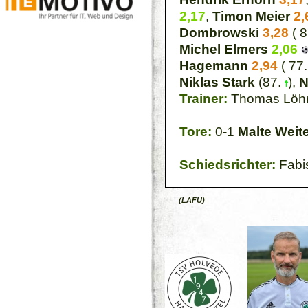
2,17
,
Timon Meier
2,
Dombrowski
3,28
( 
Michel Elmers
2,06
Hagemann
2,94
( 77
Niklas Stark
(87.
),
N
Trainer:
Thomas Löh
Tore:
0-1
Malte Weit
Schiedsrichter:
Fabi
(LAFU)