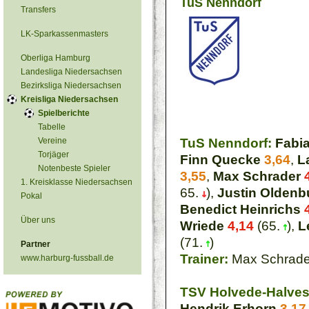
TuS Nenndorf
Transfers
LK-Sparkassenmasters
Oberliga Hamburg
Landesliga Niedersachsen
Bezirksliga Niedersachsen
Kreisliga Niedersachsen
Spielberichte
Tabelle
Vereine
TuS Nenndorf:
Fabi
Torjäger
Finn Quecke
3,64
,
L
Notenbeste Spieler
3,55
,
Max Schrader
1. Kreisklasse Niedersachsen
65.
),
Justin Oldenb
Pokal
Benedict Heinrichs
Über uns
Wriede
4,14
(65.
),
L
(71.
)
Partner
Trainer:
Max Schrade
www.harburg-fussball.de
TSV Holvede-Halves
Hendrik Erhorn
3,17