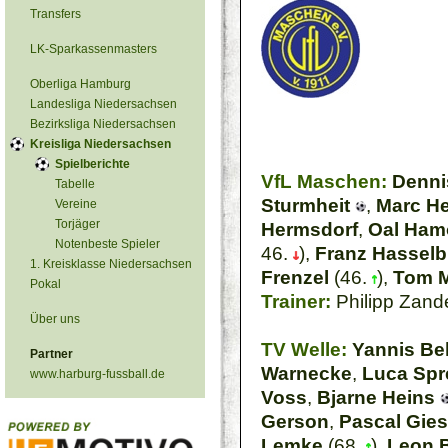
Transfers
LK-Sparkassenmasters
Oberliga Hamburg
Landesliga Niedersachsen
Bezirksliga Niedersachsen
Kreisliga Niedersachsen
Spielberichte
VfL Maschen:
Denni
Tabelle
Sturmheit
,
Marc H
Vereine
Torjäger
Hermsdorf
,
Oal Ham
Notenbeste Spieler
46.
),
Franz Hasselb
1. Kreisklasse Niedersachsen
Frenzel
(46.
),
Tom 
Pokal
Trainer:
Philipp Zand
Über uns
TV Welle:
Yannis B
Partner
Warnecke
,
Luca Spr
www.harburg-fussball.de
Voss
,
Bjarne Heins
Gerson
,
Pascal Gie
Lemke
(68.
),
Leon 