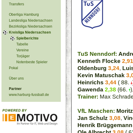
Transfers
Oberliga Hamburg
Landesliga Niedersachsen
Bezirksliga Niedersachsen
Kreisliga Niedersachsen
Spielberichte
Tabelle
Vereine
TuS Nenndorf:
Andr
Torjäger
Kenneth Flocke
2,9
Notenbeste Spieler
Oldenburg
3,24
,
Lui
Pokal
Kevin Matuschak
3,
Über uns
Heinrichs
3,44
( 88.
Gawenda
2,38
(66.
)
Partner
www.harburg-fussball.de
Trainer:
Max Schrade
VfL Maschen:
Moritz
Jan Schulz
3,08
,
Vin
Henrik Brüggemann
Ole Albrecht
3,08
( 6