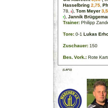
Hasselbring
2,75
,
Ph
78.
),
Tom Meyer
3,
),
Jannik Brüggema
Trainer:
Philipp Zand
Tore:
0-1
Lukas Erh
Zuschauer:
150
Bes. Vork.:
Rote Kart
(LAFU)