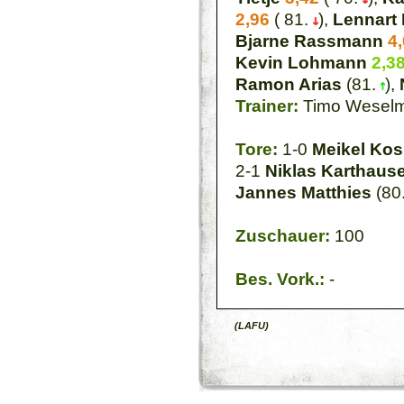
2,96
( 81.
),
Lennart
Bjarne Rassmann
4
Kevin Lohmann
2,3
Ramon Arias
(81.
),
Trainer:
Timo Wesel
Tore:
1-0
Meikel Kos
2-1
Niklas Karthaus
Jannes Matthies
(80.
Zuschauer:
100
Bes. Vork.:
-
(LAFU)