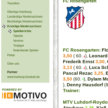
FC Rosengarten
Transfers
Oberliga Hamburg
Landesliga Niedersachsen
Bezirksliga Niedersachsen
Kreisliga Niedersachsen
Spielberichte
Tabelle
Vereine
Torjäger
FC Rosengarten:
Fl
Notenbeste Spieler
3,50
( 60.
),
Leonard
Pokal
Frederik Ernst
3,00
,
Über uns
3,13
( 60.
),
Luca Sc
Partner
Pascal Rezac
3,25
,
E
www.harburg-fussball.de
3,50
(60.
),
Dylam Mo
),
Denny Hausdorf
(
Trainer:
MTV Luhdorf-Roydor
Ataykaya
2,25
,
Kjell