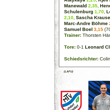
Manewald
2,35
,
Hend
Schulenburg
1,70
,
L
2,10
,
Sascha Kraus
Marc-Andre Böhme
Samuel Boel
3,15
(7
Trainer:
Thorsten Hä
Tore:
0-1
Leonard Cl
Schiedsrichter:
Colin
(LAFU)