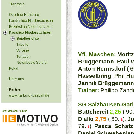
Transfers
Oberliga Hamburg
Landesliga Niedersachsen
Bezirksliga Niedersachsen
Kreisliga Niedersachsen
Spielberichte
Tabelle
Vereine
VfL Maschen:
Moritz
Torjäger
Brüggemann
,
Paul 
Notenbeste Spieler
Anton Hermsdorf
( 6
Pokal
Hasselbring
,
Phil Hu
Über uns
Jannik Brüggemann
Trainer:
Philipp Zand
Partner
www.harburg-fussball.de
SG Salzhausen-Garls
Buttchereit
2,25
( 90
Diallo
2,75
( 60.
),
Jo
79.
),
Pascal Schatz
Daniel Schwabenla