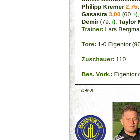
Philipp Kremer
2,75
Gasasira
3,00
(60.
)
Demir
(79.
),
Taylor 
Trainer:
Lars Bergma
Tore:
1-0 Eigentor (90
Zuschauer:
110
Bes. Vork.:
Eigentor d
(LAFU)