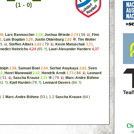
(1 - 0)
89
,
Lars Bannuscher
2,34
,
Joshua Wriede
2,74
( 58.
),
Finn
1
,
Luis Bogdan
3,26
,
Justin Oldenburg
2,82
,
Tim Wolter
65.
),
Steffen Albers
2,82
( 79.
),
Kevin Matuschak
3,71
,
nedict Heinrichs
4,24
(65.
),
Lauri Alexander Harders
4,37
dolph
2,58
,
Samuel Boel
2,54
,
Serhat Ataykaya
2,62
,
Sven
42
,
Henri Manewald
2,42
,
Hendrik Arndt
2,73
( 84.
),
Leonard
( 51.
),
Sascha Krause
2,31
( 79.
),
Marc-Andre Böhme
51.
),
Kjell Harden
(79.
),
Lennard Gevers
(84.
)
 1-1
Marc-Andre Böhme
(53.), 1-2
Sascha Krause
(64.)