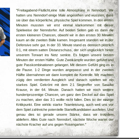
"Freitagabend-Flutlicht,eine tolle Atmosphäre in Nenndorf. Wir
hatten uns Nenndorf einige Male angesehen und wussten, dass
sie über das körperliche, physische Spiel kommen. In den ersten
Minuten mussten wir erst einmal klarkommen mit dieser
Spielweise der Nenndorfer. Auf beiden Seiten gab es dann die
ersten kleineren Chancen, obwohl wir in den ersten 30 Minuten
kaum an die zweiten Bälle kamen. Insgesamt standen wir in der
Defensive sehr gut. In der 33. Minute stand es dennoch plötzlich
0:1, mit einem satten Distanzschuss, der sich unglücklich hinter
unserem Torwart ins Netz senkte. Es folgten unsere besten
Minuten der ersten Hälfte. Gute Zweikämpfe wurden geführt und
gute Passkombinationen gelangen. Mit diesem Gefühl ging es in
die Pause. 1-2 Dinge wurden angepasst und in der zweiten
Hälfte übernahmen wir dann komplett die Kontrolle. Wir machten
zügig den verdienten Ausgleich und danach spielten wir ein
starkes Spiel. Gekrönt mit dem 2:1 Siegtreffer von Sascha
Krause, in der 64. Minute. Danach hatten wir noch weitere
hundertprozentige Chancen, um ganz den Deckel auf das Spiel
zu machen, aber das 3:1 wollte nicht fallen. Dies ist der einzige
Kritikpunkt. Eine wirklic starke Teamleistung, auch weil uns vor
dem Spiel zahlreiche potentielle Startelfkandidaten ausfielen. Und
genau dies ist gerade unsere Stärke, dass wir trotzdem
abliefern. Alles Gute nach Nenndorf, nächste Woche wartet der
nächste Kracher auf uns gegen Rosengarten."