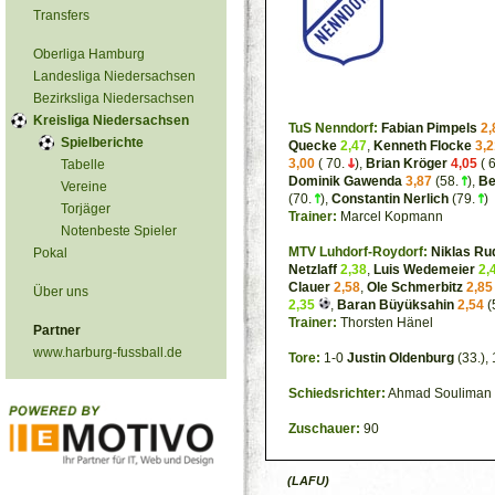
Transfers
Oberliga Hamburg
Landesliga Niedersachsen
Bezirksliga Niedersachsen
Kreisliga Niedersachsen
TuS Nenndorf:
Fabian Pimpels
2,
Spielberichte
Quecke
2,47
,
Kenneth Flocke
3,2
3,00
( 70.
),
Brian Kröger
4,05
( 
Tabelle
Dominik Gawenda
3,87
(58.
),
Be
Vereine
(70.
),
Constantin Nerlich
(79.
)
Torjäger
Trainer:
Marcel Kopmann
Notenbeste Spieler
MTV Luhdorf-Roydorf:
Niklas Ru
Pokal
Netzlaff
2,38
,
Luis Wedemeier
2,
Clauer
2,58
,
Ole Schmerbitz
2,85
Über uns
2,35
,
Baran Büyüksahin
2,54
(
Trainer:
Thorsten Hänel
Partner
www.harburg-fussball.de
Tore:
1-0
Justin Oldenburg
(33.),
Schiedsrichter:
Ahmad Souliman
Zuschauer:
90
(LAFU)