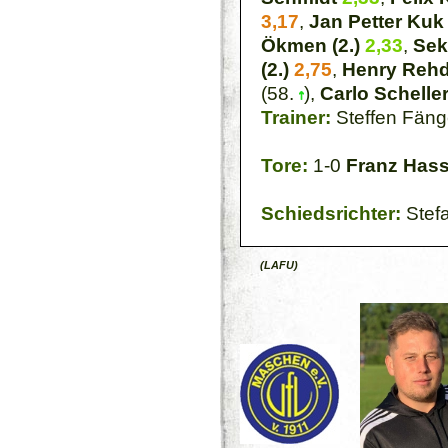
3,17
,
Jan Petter Ku
Ökmen (2.)
2,33
,
Sek
(2.)
2,75
,
Henry Rehd
(58.
),
Carlo Schelle
Trainer:
Steffen Fäng
Tore:
1-0
Franz Hass
Schiedsrichter:
Stef
(LAFU)