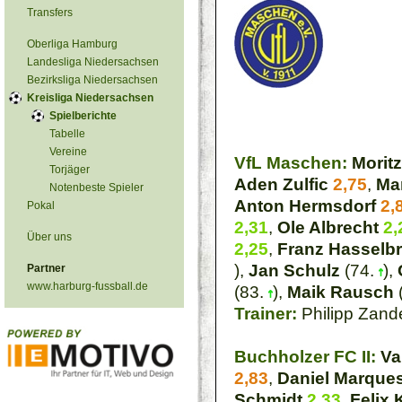
Transfers
Oberliga Hamburg
Landesliga Niedersachsen
Bezirksliga Niedersachsen
Kreisliga Niedersachsen
Spielberichte
Tabelle
Vereine
VfL Maschen:
Moritz
Torjäger
Aden Zulfic
2,75
,
Ma
Notenbeste Spieler
Anton Hermsdorf
2,
Pokal
2,31
,
Ole Albrecht
2,
Über uns
2,25
,
Franz Hasselbr
),
Jan Schulz
(74.
),
Partner
www.harburg-fussball.de
(83.
),
Maik Rausch
Trainer:
Philipp Zand
Buchholzer FC II:
Va
2,83
,
Daniel Marque
Schmidt
2,33
,
Felix 