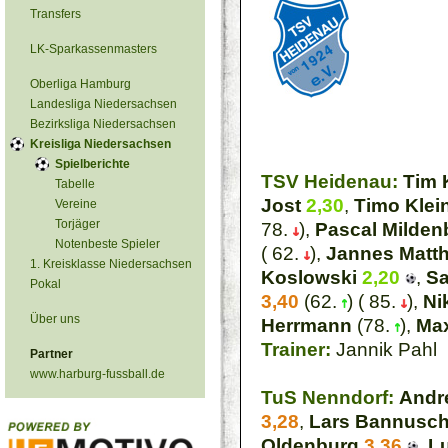
Transfers
LK-Sparkassenmasters
Oberliga Hamburg
Landesliga Niedersachsen
Bezirksliga Niedersachsen
Kreisliga Niedersachsen
Spielberichte
TSV Heidenau:
Tim 
Tabelle
Jost
2,30
,
Timo Klei
Vereine
Torjäger
78.
),
Pascal Milden
Notenbeste Spieler
( 62.
),
Jannes Matth
1. Kreisklasse Niedersachsen
Koslowski
2,20
,
Sa
Pokal
3,40
(62.
) ( 85.
),
Ni
Über uns
Herrmann
(78.
),
Max
Trainer:
Jannik Pahl
Partner
www.harburg-fussball.de
TuS Nenndorf:
Andr
3,28
,
Lars Bannusch
Oldenburg
3,36
,
L