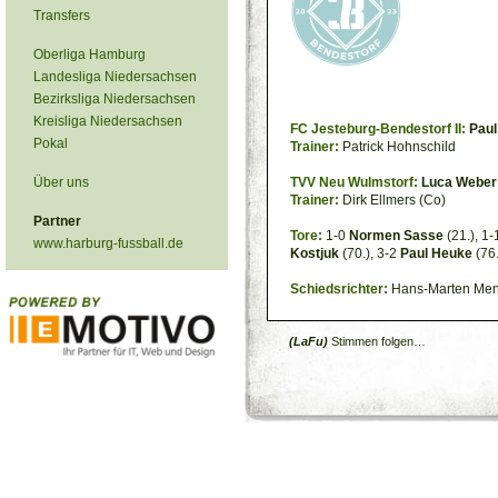
Transfers
Oberliga Hamburg
Landesliga Niedersachsen
Bezirksliga Niedersachsen
Kreisliga Niedersachsen
FC Jesteburg-Bendestorf II:
Paul
Pokal
Trainer:
Patrick Hohnschild
Über uns
TVV Neu Wulmstorf:
Luca Weber
Trainer:
Dirk Ellmers (Co)
Partner
Tore:
1-0
Normen Sasse
(21.), 1
www.harburg-fussball.de
Kostjuk
(70.), 3-2
Paul Heuke
(76.
Schiedsrichter:
Hans-Marten Me
(LaFu)
Stimmen folgen…