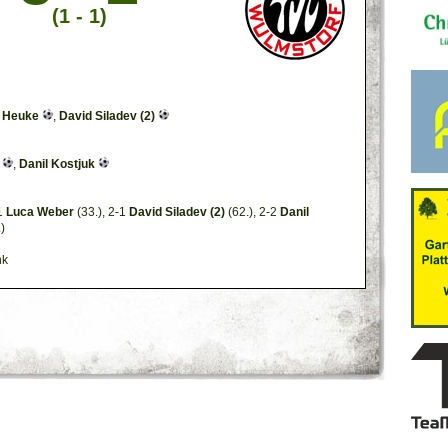
(1 - 1)
 Heuke
,
David Siladev (2)
,
Danil Kostjuk
-1
Luca Weber
(33.), 2-1
David Siladev (2)
(62.), 2-2
Danil
)
nk