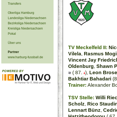
Transfers
Oberliga Hamburg
Landesliga Niedersachsen
Bezirksliga Niedersachsen
Kreisliga Niedersachsen
Pokal
Über uns
TV Meckelfeld II:
Ni
Partner
Vilela
,
Rasmus Mogi
www.harburg-fussball.de
Vincent Jay Friedric
Oldenburg
,
Shawn P
( 87.
),
Leon Bros
Bakhtiar Bahadari
(8
Trainer:
Alexander B
TSV Stelle:
Willi Ri
Scholz
,
Rico Staudi
Lennart Bünz
,
Cedri
Hatzitheodorou
( 67