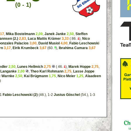
(0 - 1)
,17
,
Mika Bostelmann
2,00
,
Janek Janke
2,50
,
Steffen
annsen (2.)
2,83
,
Luca Mattis Krämer
3,33
( 86.
),
Nico
onzales Palacios
3,00
,
David Musiol
4,00
,
Fabio Leschowski
rn
3,17
,
Eirik Krumbeck
3,67
(60.
),
Ibrahima Camara
3,67
edler
2,50
,
Lunes Hellmich
2,75
( 46.
),
Marek Hoppe
2,75
,
 Langanke
2,00
,
Theo Karl Rohmann
2,75
,
Lasse Joppe
c Warnke
2,50
,
Kai Brügmann
1,75
,
Nico Meier
1,25
,
Alaadeen
)
-1
Fabio Leschowski (2)
(46.), 1-2
Justus Göschel
(54.), 1-3