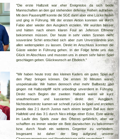
"Die erste Halbzeit war eher Ereignislos da sich beide
Mannschaften an den gut stehenden defensiv Reihen aufrieben.
Mit dem Pausenpfiff konnte die SGE dann aber eine Lücke finden
und ging in Führung. Mit der ersten Aktion konnten wir durch
Fabio aber wieder den Ausgleich erzielen. Wir wurden besser
und hätten nach einem klaren Foul an Jeferson Elfmeter
bekommen müssen. Der heute in sehr vielen Szenen nicht
souveräne Schiri entschied sich aber zum Unverständnis von
allen weiterspielen zu lassen. Direkt im Anschluss konnten die
Gäste wieder in Führung gehen. In der Folge fehlte uns das
Glück im Abschluss und mussten uns in einem sehr fairen Spiel
geschlagen geben. Glückwunsch an Elbdeich."
"Wir haben heute trotz des kleinen Kaders ein gutes Spiel auf
den Platz bringen können. Die ersten 30 Minuten waren
unspektakulär. Wir hatten dennoch eher mehr Ballbesitz und
gingen mit Halbzeitpfiff nicht unbedingt unverdient in Führung.
Direkt nach Beginn der zweiten Halbzeit waren wir kurz
unaufmerksam und kassierten direkt den Ausgleich.
Nichtsdestotrotz kamen wir schnell zurück in Spiel und erzielten
jeweils das 2:1 durch Justus nach einem langen Ball aus dem
Halbfeld und das 3:1 durch Nico infolge einer Ecke. Este wurde
im Laufe des Spiels zwar des Öfteren gefährlich, aber wir
schafften es immer wieder ein Bein dazwischen zu bekommen
bzw. durch Noah ein weiteres Gegentor zu verhindern.
Insgesamt ist daher der Sieg aufgrund unserer
Chancenverwertung und Abwehrleistung nicht unverdient."