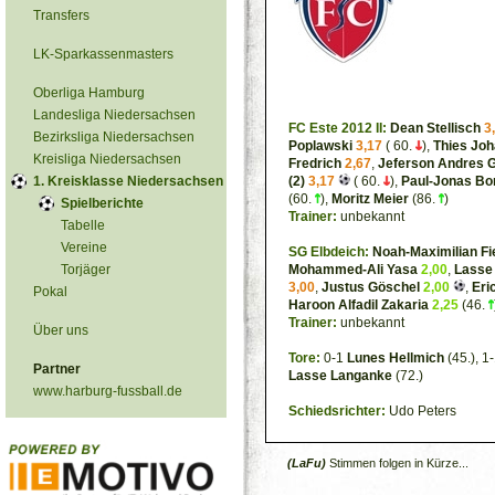
Transfers
LK-Sparkassenmasters
Oberliga Hamburg
Landesliga Niedersachsen
FC Este 2012 II:
Dean Stellisch
3
Bezirksliga Niedersachsen
Poplawski
3,17
( 60.
),
Thies Joh
Kreisliga Niedersachsen
Fredrich
2,67
,
Jeferson Andres G
1. Kreisklasse Niedersachsen
(2)
3,17
( 60.
),
Paul-Jonas Bo
(60.
),
Moritz Meier
(86.
)
Spielberichte
Trainer:
unbekannt
Tabelle
Vereine
SG Elbdeich:
Noah-Maximilian Fi
Torjäger
Mohammed-Ali Yasa
2,00
,
Lasse
3,00
,
Justus Göschel
2,00
,
Eri
Pokal
Haroon Alfadil Zakaria
2,25
(46.
Trainer:
unbekannt
Über uns
Tore:
0-1
Lunes Hellmich
(45.), 1
Partner
Lasse Langanke
(72.)
www.harburg-fussball.de
Schiedsrichter:
Udo Peters
(LaFu)
Stimmen folgen in Kürze...