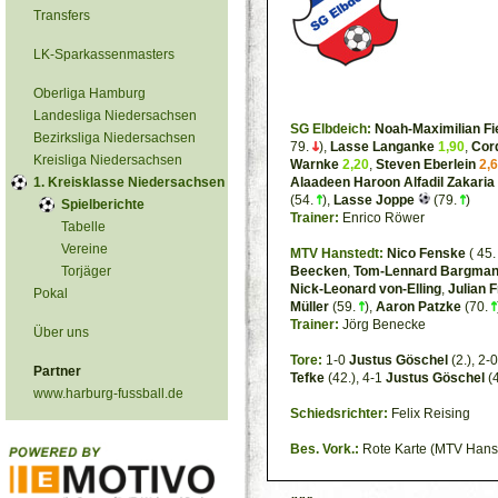
Transfers
LK-Sparkassenmasters
Oberliga Hamburg
Landesliga Niedersachsen
SG Elbdeich:
Noah-Maximilian Fi
Bezirksliga Niedersachsen
79.
),
Lasse Langanke
1,90
,
Cor
Kreisliga Niedersachsen
Warnke
2,20
,
Steven Eberlein
2,
1. Kreisklasse Niedersachsen
Alaadeen Haroon Alfadil Zakaria
(54.
),
Lasse Joppe
(79.
)
Spielberichte
Trainer:
Enrico Röwer
Tabelle
Vereine
MTV Hanstedt:
Nico Fenske
( 45
Torjäger
Beecken
,
Tom-Lennard Bargma
Nick-Leonard von-Elling
,
Julian
Pokal
Müller
(59.
),
Aaron Patzke
(70.
Trainer:
Jörg Benecke
Über uns
Tore:
1-0
Justus Göschel
(2.), 2-
Partner
Tefke
(42.), 4-1
Justus Göschel
(4
www.harburg-fussball.de
Schiedsrichter:
Felix Reising
Bes. Vork.:
Rote Karte (MTV Hanst