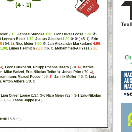
(4 - 1)
edler
2,10
,
Jannes Standke
1,90
,
Lion Oliver Loose
2,20
(
d Lennart Block
1,70
,
Justus Göschel
1,20
( 45.
),
Eric
60
( 54.
),
Nico Meier
1,60
,
Jan-Alexander Markurland
4,90
,
1,90
,
Lunes Hellmich
2,80
(46.
),
Mohammed-Ali Yasa
2,80
.
),
Leon Burkhardt
,
Philipp Etienne Baars
( 70.
),
Mathis
nn
,
Mike Welzel
,
Eric-Nikolas Tefke
,
Jonas Prim
( 70.
),
 Frommann
,
Marcel Poppe
( 59.
),
Jannik Müller
(46.
),
Lutz
),
Anton Albers
(70.
)
0
Lion Oliver Loose
(13.), 3-0
Nico Meier
(32.), 3-1
Eric-Nikolas
5.), 5-1
Lasse Joppe
(84.)
edt/ 16 Min.)