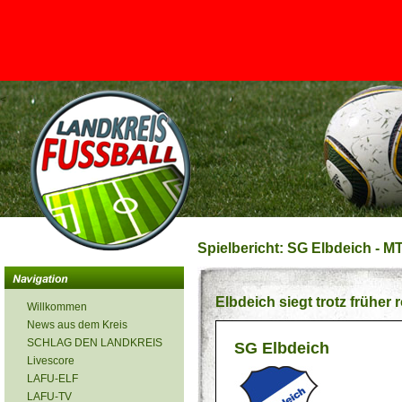
<
Spielbericht: SG Elbdeich - M
Elbdeich siegt trotz früher 
Willkommen
News aus dem Kreis
SCHLAG DEN LANDKREIS
SG Elbdeich
Livescore
LAFU-ELF
LAFU-TV