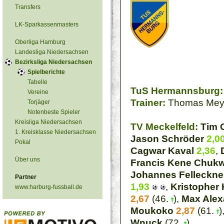
Transfers
LK-Sparkassenmasters
Oberliga Hamburg
Landesliga Niedersachsen
Bezirksliga Niedersachsen
Spielberichte
Tabelle
TuS Hermannsburg:
Vereine
Trainer:
Thomas Mey
Torjäger
Notenbeste Spieler
Kreisliga Niedersachsen
TV Meckelfeld:
Tim 
1. Kreisklasse Niedersachsen
Jason Schröder
2,0
Pokal
Cagwar Kaval
2,36
,
Über uns
Francis Kene Chuk
Johannes Felleckne
Partner
1,93
,
Kristopher
www.harburg-fussball.de
2,67
(46.
),
Max Alex
Moukoko
2,87
(61.
)
Wnuck
(72.
)