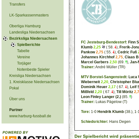
Transfers
LK-Sparkassenmasters
Oberliga Hamburg
Landesliga Niedersachsen
Bezirksliga Niedersachsen
FC Jesteburg-Bendestorf:
Finn 
Spielberichte
Klumb
2,25
( 58.
),
Frerik-Jon
Tabelle
Pankow
2,75
( 55.
),
Cedric Fuß
Vereine
Johannes Kirchhof
2,75
,
Claas B
Marcel Garbers
2,50
(69.
),
Jan-
Torjäger
Trainer:
André Müller (TR)
Notenbeste Spieler
Kreisliga Niedersachsen
MTV Borstel-Sangenstedt:
Luca 
1. Kreisklasse Niedersachsen
Wieberneit
2,20
,
Christopher Blu
Dominik Heuer
2,17
( 67.
),
Leif
Pokal
Mißfeld
2,20
( 67.
),
Till Möritz
2,
Leon Finley Langer (2.)
(85.
)
Über uns
Trainer:
Lukas Pägelow (T)
Partner
Tore:
1-0
Hendrik Klumb
(38.), 1
www.harburg-fussball.de
Schiedsrichter:
Hans Degen
Der Spielbericht wird präsenti