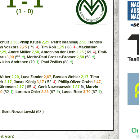
1 - 1
(1 - 0)
Schulz
2,50
,
Philip Kruse
2,25
,
Petrit Ibrahimaj
2,50
,
Hendrik
as Voskors
2,75
( 79.
),
Tim Roß
1,75
( 88.
),
Maximilian
2,25
,
André Müller
2,50
,
Anton von der Lieth
2,25
( 69.
),
Emil-
rau
3,00
(55.
),
Moritz-Paul Grosse-Brömer
2,50
(58.
),
Niklas Andresen
(79.
),
Paul Zwillus
(88.
)
Weber
2,20
,
Luca Zander
2,67
,
Bastian Wohler
2,17
,
Timo
nk
2,17
,
Jonas König
3,17
( 52.
),
Phillip-Oliver Gruhn
3,47
,
 Sörensen
2,17
( 85.
),
Gerit Nowostawski
1,87
,
Marvin
70
(52.
),
Lorenzo Öhler
2,83
(67.
),
Lasse Boor
3,70
(67.
),
-1
Gerit Nowostawski
(63.)
ert von: