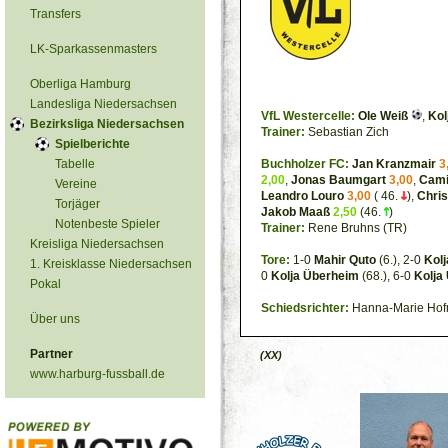
Transfers
LK-Sparkassenmasters
Oberliga Hamburg
Landesliga Niedersachsen
VfL Westercelle:
Ole Weiß
,
Kol
Bezirksliga Niedersachsen
Trainer:
Sebastian Zich
Spielberichte
Tabelle
Buchholzer FC:
Jan Kranzmair
3
2,00
,
Jonas Baumgart
3,00
,
Cami
Vereine
Leandro Louro
3,00
( 46.
),
Chri
Torjäger
Jakob Maaß
2,50
(46.
)
Notenbeste Spieler
Trainer:
Rene Bruhns (TR)
Kreisliga Niedersachsen
Tore:
1-0
Mahir Quto
(6.), 2-0
Kol
1. Kreisklasse Niedersachsen
0
Kolja Überheim
(68.), 6-0
Kolja
Pokal
Schiedsrichter:
Hanna-Marie Ho
Über uns
Partner
(XX)
www.harburg-fussball.de