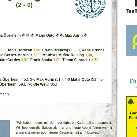
(2 - 0)
ja Überheim
,
Mahir Quto
,
Max Aurin
,50
,
Denis Borózan
3,50
,
Edwin Bredow(1)
3,00
,
Rene Bruhns
lo Cortes-Martinez
3,00
,
Matthias Muñoz Reising
3,00
,
stian Cordes
2,50
,
Frank Saaba
3,00
,
Timon Schrader
2,50
,
ja Überheim
(45.), 3-0
Max Aurin
(51.), 4-0
Mahir Quto
(53.), 5-
 Überheim
(69.), 7-0
Ole Weiß
(85.)
fmann
"Wir haben heute, mit dem verfügbaren Kader, alles rausgeholt.
Wir beenden die Saison als 4ter und heute Abend feiern wir mit
unserer Zweiten noch deren Klassenerhalt am Holzweg."