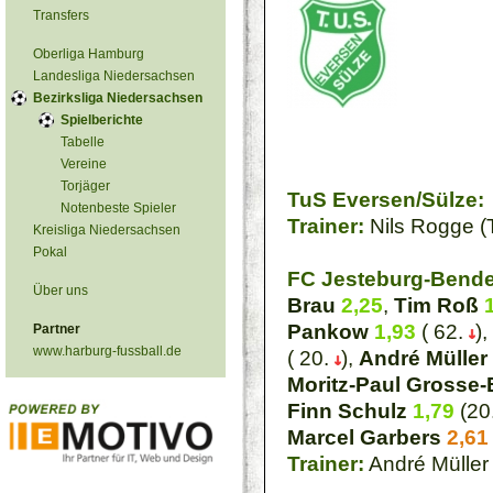
Transfers
Oberliga Hamburg
Landesliga Niedersachsen
Bezirksliga Niedersachsen
Spielberichte
Tabelle
Vereine
Torjäger
TuS Eversen/Sülze:
Notenbeste Spieler
Trainer:
Nils Rogge (
Kreisliga Niedersachsen
Pokal
FC Jesteburg-Bende
Über uns
Brau
2,25
,
Tim Roß
Pankow
1,93
( 62.
),
Partner
www.harburg-fussball.de
( 20.
),
André Müller
Moritz-Paul Grosse
Finn Schulz
1,79
(20
Marcel Garbers
2,61
Trainer:
André Müller