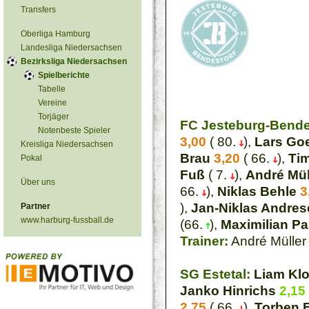
Transfers
Oberliga Hamburg
Landesliga Niedersachsen
Bezirksliga Niedersachsen
Spielberichte
Tabelle
Vereine
Torjäger
FC Jesteburg-Bende
Notenbeste Spieler
3,00
( 80.
),
Lars Go
Kreisliga Niedersachsen
Brau
3,20
( 66.
),
Ti
Pokal
Fuß
( 7.
),
André Mül
Über uns
66.
),
Niklas Behle
3
),
Jan-Niklas Andres
Partner
www.harburg-fussball.de
(66.
),
Maximilian P
Trainer:
André Müller
SG Estetal:
Liam Kl
Janko Hinrichs
2,15
2,75
( 66.
),
Torben 