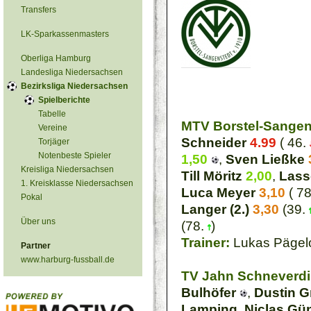
Transfers
LK-Sparkassenmasters
Oberliga Hamburg
Landesliga Niedersachsen
Bezirksliga Niedersachsen
Spielberichte
Tabelle
MTV Borstel-Sangen
Vereine
Schneider
4.99
( 46.
Torjäger
Notenbeste Spieler
1,50
,
Sven Ließke
Kreisliga Niedersachsen
Till Möritz
2,00
,
Lass
1. Kreisklasse Niedersachsen
Luca Meyer
3,10
( 7
Pokal
Langer (2.)
3,30
(39.
Über uns
(78.
)
Trainer:
Lukas Pägel
Partner
www.harburg-fussball.de
TV Jahn Schneverdin
Bulhöfer
,
Dustin 
Lamping
,
Niclas Gü