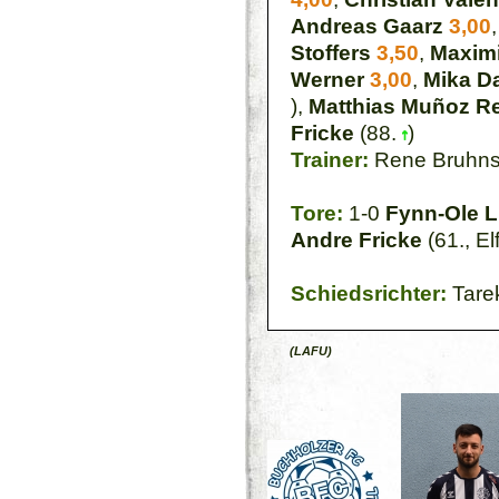
Andreas Gaarz
3,00
Stoffers
3,50
,
Maximi
Werner
3,00
,
Mika D
),
Matthias Muñoz Re
Fricke
(88.
)
Trainer:
Rene Bruhns
Tore:
1-0
Fynn-Ole L
Andre Fricke
(61., El
Schiedsrichter:
Tare
(LAFU)