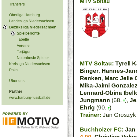
MTV Soltau
Transfers
Oberliga Hamburg
Landesliga Niedersachsen
Bezirksliga Niedersachsen
Spielberichte
Tabelle
Vereine
Torjäger
Notenbeste Spieler
MTV Soltau:
Tyrell 
Kreisliga Niedersachsen
Binger
,
Hannes-Jano
Pokal
Renken
,
Marc Jelle
Über uns
Mika-Jaimi Gonzale
Partner
Lennard-Obina Ibel
www.harburg-fussball.de
Jungmann
(68.
),
Je
Ehrig
(90.
)
Trainer:
Jan Groszyk
Buchholzer FC:
Jan
4,00
,
Christian Valen