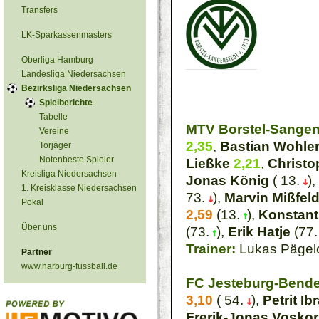
Transfers
LK-Sparkassenmasters
Oberliga Hamburg
Landesliga Niedersachsen
Bezirksliga Niedersachsen
Spielberichte
Tabelle
MTV Borstel-Sangen
Vereine
2,35
,
Bastian Wohle
Torjäger
Notenbeste Spieler
Ließke
2,21
,
Christo
Kreisliga Niedersachsen
Jonas König
( 13.
),
1. Kreisklasse Niedersachsen
73.
),
Marvin Mißfel
Pokal
2,59
(13.
),
Konstant
Über uns
(73.
),
Erik Hatje
(77
Trainer:
Lukas Pägel
Partner
www.harburg-fussball.de
FC Jesteburg-Bende
3,10
( 54.
),
Petrit Ib
Frerik-Jonas Vosko