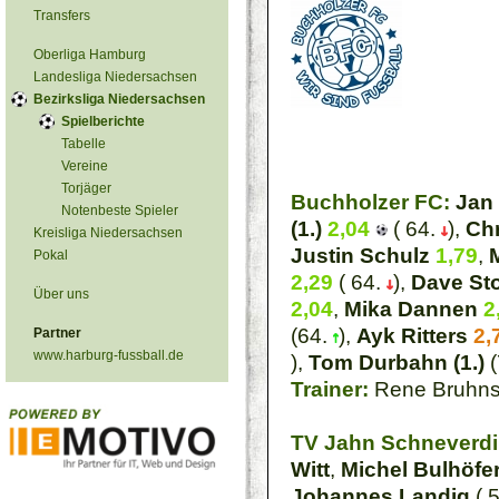
Transfers
Oberliga Hamburg
Landesliga Niedersachsen
Bezirksliga Niedersachsen
Spielberichte
Tabelle
Vereine
Torjäger
Buchholzer FC:
Jan
Notenbeste Spieler
(1.)
2,04
( 64.
),
Chr
Kreisliga Niedersachsen
Justin Schulz
1,79
,
Pokal
2,29
( 64.
),
Dave Sto
Über uns
2,04
,
Mika Dannen
2
(64.
),
Ayk Ritters
2,
Partner
www.harburg-fussball.de
),
Tom Durbahn (1.)
(
Trainer:
Rene Bruhns
TV Jahn Schneverdin
Witt
,
Michel Bulhöfe
Johannes Landig
( 