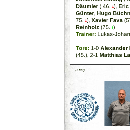
Däumler
( 46.
),
Eric
Günter
,
Hugo Büchn
75.
),
Xavier Fava
(5
Reinholz
(75.
)
Trainer:
Lukas-Johan
Tore:
1-0
Alexander D
(45.), 2-1
Matthias L
(Lafu)