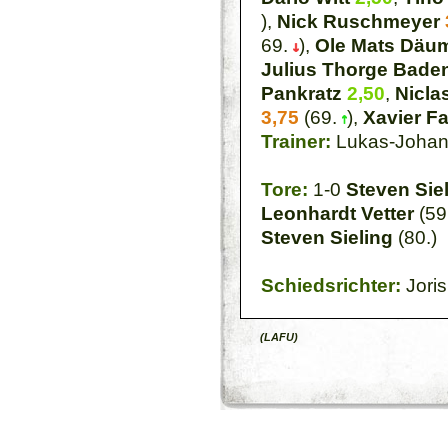
),
Nick Ruschmeyer
69.
),
Ole Mats Däum
Julius Thorge Bade
Pankratz
2,50
,
Nicla
3,75
(69.
),
Xavier F
Trainer:
Lukas-Johan
Tore:
1-0
Steven Sie
Leonhardt Vetter
(59
Steven Sieling
(80.)
Schiedsrichter:
Joris
(LAFU)