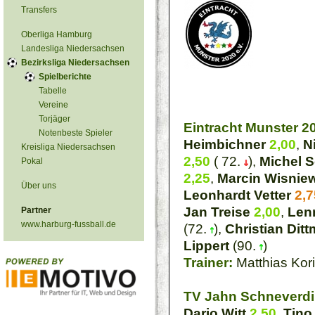
Transfers
Oberliga Hamburg
Landesliga Niedersachsen
Bezirksliga Niedersachsen
Spielberichte
Tabelle
Vereine
Torjäger
Eintracht Munster 2
Notenbeste Spieler
Heimbichner
2,00
,
N
Kreisliga Niedersachsen
2,50
( 72.
),
Michel 
Pokal
2,25
,
Marcin Wisnie
Über uns
Leonhardt Vetter
2,7
Jan Treise
2,00
,
Len
Partner
www.harburg-fussball.de
(72.
),
Christian Ditt
Lippert
(90.
)
Trainer:
Matthias Kor
TV Jahn Schneverdin
Dario Witt
2,50
,
Tino