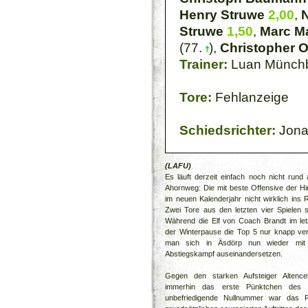
Henry Struwe
2,00
,
N
Struwe
1,50
,
Marc M
(77.
),
Christopher O
Trainer:
Luan Münch
Tore:
Fehlanzeige
Schiedsrichter:
Jona
(LAFU)
Es läuft derzeit einfach noch nicht rund
Ahornweg: Die mit beste Offensive der H
im neuen Kalenderjahr nicht wirklich ins 
Zwei Tore aus den letzten vier Spielen 
Während die Elf von Coach Brandt im let
der Winterpause die Top 5 nur knapp ve
man sich in Äsdörp nun wieder mi
Abstiegskampf auseinandersetzen.
Gegen den starken Aufsteiger Altence
immerhin das erste Pünktchen des 
unbefriedigende Nullnummer war das R