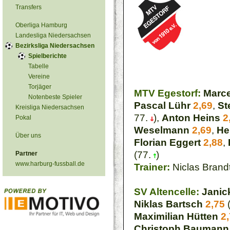
Transfers
Oberliga Hamburg
Landesliga Niedersachsen
Bezirksliga Niedersachsen
Spielberichte
Tabelle
Vereine
Torjäger
MTV Egestorf:
Marce
Notenbeste Spieler
Pascal Lühr
2,69
,
St
Kreisliga Niedersachsen
77.
),
Anton Heins
2
Pokal
Weselmann
2,69
,
He
Über uns
Florian Eggert
2,88
,
(77.
)
Partner
www.harburg-fussball.de
Trainer:
Niclas Brand
SV Altencelle:
Janic
Niklas Bartsch
2,75
(
Maximilian Hütten
2
Christoph Baumann