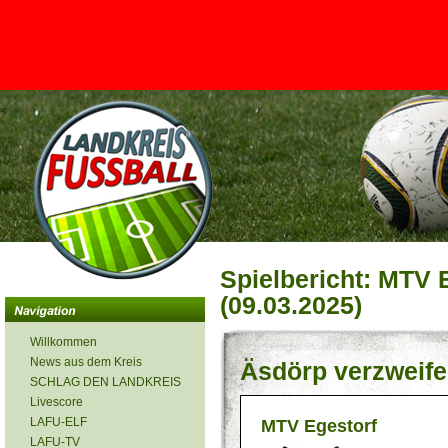
<
Spielbericht: MTV E
(09.03.2025)
Willkommen
News aus dem Kreis
Äsdörp verzweife
SCHLAG DEN LANDKREIS
Livescore
LAFU-ELF
MTV Egestorf
LAFU-TV