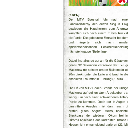
(LAFU)
Der MTV Egestorf fuhr nach einem
Landkreisderby den dritten Sieg in Folg
bewiesen die Hausherren vom Ahornw
kämpften sich nach einem frühen Rückst
die Partie. Die gebeutelte Eintracht bot de
und ärgerte sich nach mindes
spielentscheidenden Fehlerentscheid
nächste knappe Niederlage.
Dabei fing alles so gut an für die Gäste v
genau 92 Sekunden versenkte der Ex-Eges
Macknow mit seinem ersten Ballkontakt ei
20m direkt unter die Latte und brachte di
absoluten Traumtor in Führung (2. Min).
Die Elf von MTV-Coach Brandt, der übrige
Macknow auf seinen alten Arbeitgeber traf
wenig, um nach einer schwächeren Anfang
Partie zu kommen. Doch der in Augen 
umstrittene Ausgleich fiel dann auch d
ersten guten Angriff: Heins bedient
Steckpass, der wiederum Okorn frei i
Okorns Abschluss aus kürzester Distanz 
Heese nicht entscheidend parieren (21. Min