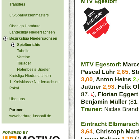
MTV Egestorf
Transfers
LK-Sparkassenmasters
Oberliga Hamburg
Landesliga Niedersachsen
Bezirksliga Niedersachsen
Spielberichte
Tabelle
Vereine
Torjäger
MTV Egestorf:
Marce
Notenbeste Spieler
Pascal Lühr
2,65
,
St
Kreisliga Niedersachsen
3,00
,
Anton Heins
2,
1. Kreisklasse Niedersachsen
Jüttner
2,93
,
Felix O
Pokal
87.
),
Florian Egger
Über uns
Benjamin Müller
(81
Trainer:
Niclas Brand
Partner
www.harburg-fussball.de
Eintracht Elbmarsch
3,64
,
Christoph Mart
Lasse Baltzer
3,79
(