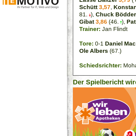
Schütt
3,57
,
Konstan
81.
),
Chuck Bödder
Gibat
3,86
(46.
),
Pat
Trainer:
Jan Flindt
Tore:
0-1
Daniel Ma
Ole Albers
(67.)
Schiedsrichter:
Moha
Der Spielbericht wir