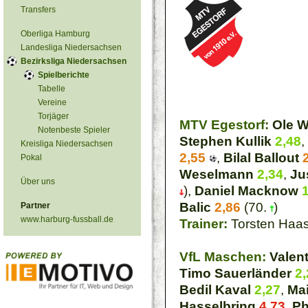
Transfers
Oberliga Hamburg
Landesliga Niedersachsen
Bezirksliga Niedersachsen
Spielberichte
Tabelle
Vereine
Torjäger
MTV Egestorf:
Ole 
Notenbeste Spieler
Stephen Kullik
2,48
,
Kreisliga Niedersachsen
2,55
,
Bilal Ballout
Pokal
Weselmann
2,34
,
Ju
Über uns
),
Daniel Macknow
Balic
2,86
(70.
)
Partner
www.harburg-fussball.de
Trainer:
Torsten Haa
VfL Maschen:
Valen
Timo Sauerländer
2,
Bedil Kaval
2,27
,
Ma
Hasselbring
4,73
,
Ph