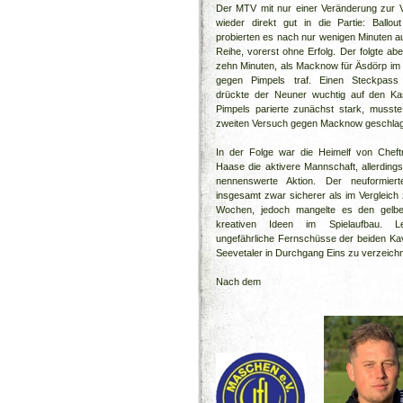
Der MTV mit nur einer Veränderung zur
wieder direkt gut in die Partie: Ballou
probierten es nach nur wenigen Minuten a
Reihe, vorerst ohne Erfolg. Der folgte abe
zehn Minuten, als Macknow für Äsdörp im 
gegen Pimpels traf. Einen Steckpass
drückte der Neuner wuchtig auf den Ka
Pimpels parierte zunächst stark, musste
zweiten Versuch gegen Macknow geschla
In der Folge war die Heimelf von Cheftr
Haase die aktivere Mannschaft, allerdings
nennenswerte Aktion. Der neuformiert
insgesamt zwar sicherer als im Vergleich 
Wochen, jedoch mangelte es den gelb
kreativen Ideen im Spielaufbau. Le
ungefährliche Fernschüsse der beiden Kav
Seevetaler in Durchgang Eins zu verzeich
Nach dem