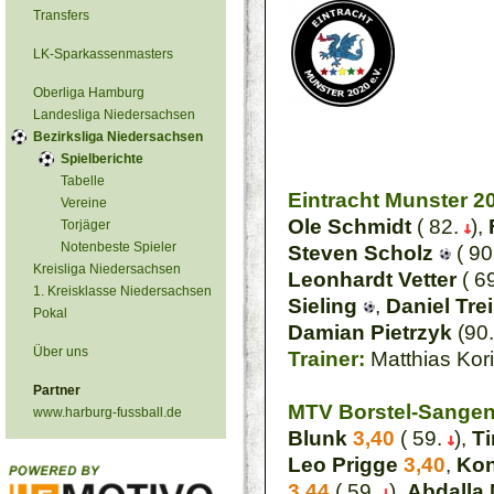
Transfers
LK-Sparkassenmasters
Oberliga Hamburg
Landesliga Niedersachsen
Bezirksliga Niedersachsen
Spielberichte
Tabelle
Eintracht Munster 2
Vereine
Ole Schmidt
( 82.
),
Torjäger
Notenbeste Spieler
Steven Scholz
( 90
Kreisliga Niedersachsen
Leonhardt Vetter
( 6
1. Kreisklasse Niedersachsen
Sieling
,
Daniel Tre
Pokal
Damian Pietrzyk
(90
Über uns
Trainer:
Matthias Kor
Partner
MTV Borstel-Sangen
www.harburg-fussball.de
Blunk
3,40
( 59.
),
T
Leo Prigge
3,40
,
Kon
3,44
( 59.
),
Abdalla 