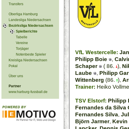
Transfers
Oberliga Hamburg
Landesliga Niedersachsen
Bezirksliga Niedersachsen
Spielberichte
Tabelle
Vereine
Torjäger
VfL Westercelle:
Jan
Notenbeste Spieler
Philipp Boie
,
Calvi
Kreisliga Niedersachsen
Schaper
( 86.
),
Ni
Pokal
Laube
,
Philipp Ga
Über uns
Wittenberg
(86.
),
Ar
Trainer:
Heiko Vollme
Partner
www.harburg-fussball.de
TSV Elstorf:
Philipp 
Fernandes da Silva
Fernandes Silva
,
Ju
Björn Jarmer
,
Kevin
Lancker
,
Dennis Ges