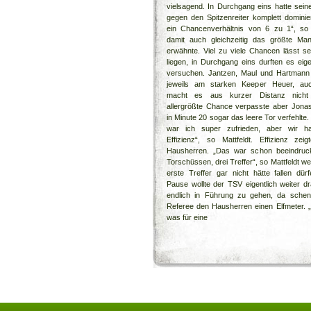
vielsagend. In Durchgang eins hatte seine
gegen den Spitzenreiter komplett dominier
ein Chancenverhältnis von 6 zu 1“, so M
damit auch gleichzeitig das größte Man
erwähnte. Viel zu viele Chancen lässt sei
liegen, in Durchgang eins durften es eigen
versuchen. Jantzen, Maul und Hartmann s
jeweils am starken Keeper Heuer, au
macht es aus kurzer Distanz nicht
allergrößte Chance verpasste aber Jonas
in Minute 20 sogar das leere Tor verfehlte.
war ich super zufrieden, aber wir hat
Effizienz“, so Mattfeldt. Effizienz zei
Hausherren. „Das war schon beeindruck
Torschüssen, drei Treffer“, so Mattfeldt we
erste Treffer gar nicht hätte fallen dü
Pause wollte der TSV eigentlich weiter d
endlich in Führung zu gehen, da schen
Referee den Hausherren einen Elfmeter. „B
was für eine