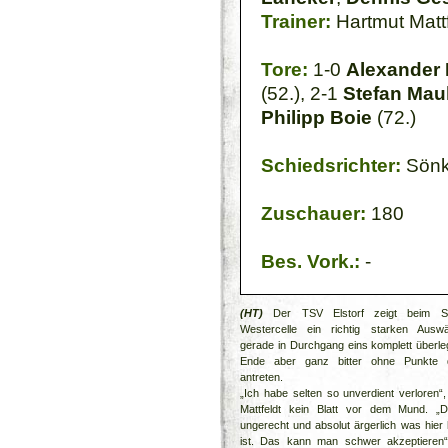
Trainer:
Hartmut Mattf
Tore:
1-0
Alexander
(52.), 2-1
Stefan Mau
Philipp Boie
(72.)
Schiedsrichter:
Sönk
Zuschauer:
180
Bes. Vork.:
-
(HT)
Der TSV Elstorf zeigt beim Spi
Westercelle ein richtig starken Auswärt
gerade in Durchgang eins komplett überl
Ende aber ganz bitter ohne Punkte d
antreten.
„Ich habe selten so unverdient verloren
Mattfeldt kein Blatt vor dem Mund. „
ungerecht und absolut ärgerlich was hier 
ist. Das kann man schwer akzeptieren“,