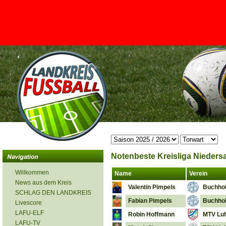
<
Notenbeste Kreisliga Niedersa
Willkommen
Name
Verein
News aus dem Kreis
Valentin Pimpels
Buchhol
SCHLAG DEN LANDKREIS
Fabian Pimpels
Buchhol
Livescore
LAFU-ELF
Robin Hoffmann
MTV Luh
LAFU-TV