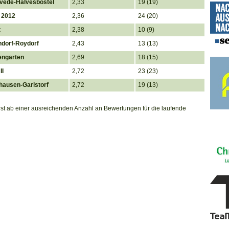
vede-Halvesbostel
2,33
19 (19)
 2012
2,36
24 (20)
t
2,38
10 (9)
dorf-Roydorf
2,43
13 (13)
engarten
2,69
18 (15)
II
2,72
23 (23)
hausen-Garlstorf
2,72
19 (13)
erst ab einer ausreichenden Anzahl an Bewertungen für die laufende