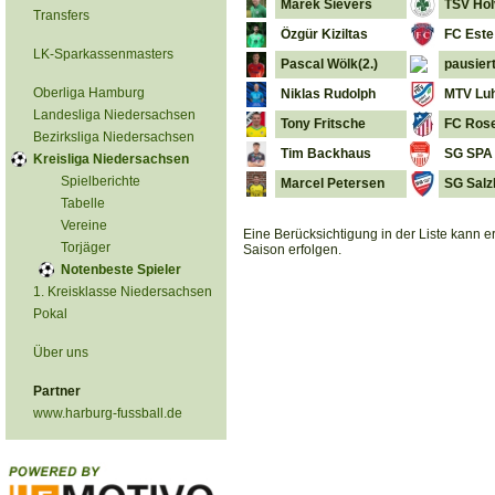
Marek Sievers
TSV Hol
Transfers
Özgür Kiziltas
FC Este
LK-Sparkassenmasters
Pascal Wölk(2.)
pausier
Oberliga Hamburg
Niklas Rudolph
MTV Luh
Landesliga Niedersachsen
Tony Fritsche
FC Ros
Bezirksliga Niedersachsen
Tim Backhaus
SG SPA 
Kreisliga Niedersachsen
Spielberichte
Marcel Petersen
SG Salz
Tabelle
Vereine
Eine Berücksichtigung in der Liste kann 
Torjäger
Saison erfolgen.
Notenbeste Spieler
1. Kreisklasse Niedersachsen
Pokal
Über uns
Partner
www.harburg-fussball.de