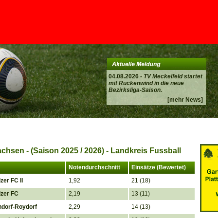
04.08.2026 -
TV Meckelfeld startet
mit Rückenwind in die neue
Bezirksliga-Saison.
[mehr News]
chsen - (Saison 2025 / 2026) - Landkreis Fussball
Notendurchschnitt
Einsätze (Bewertet)
zer FC II
1,92
21 (18)
zer FC
2,19
13 (11)
dorf-Roydorf
2,29
14 (13)