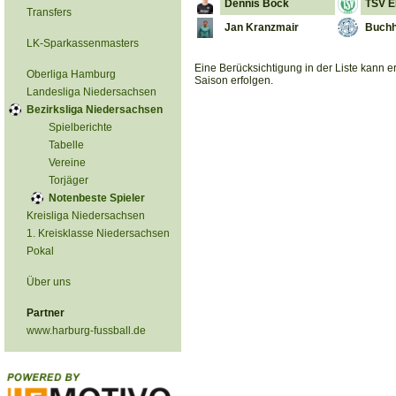
Dennis Bock
TSV El
Transfers
Jan Kranzmair
Buchh
LK-Sparkassenmasters
Eine Berücksichtigung in der Liste kann 
Oberliga Hamburg
Saison erfolgen.
Landesliga Niedersachsen
Bezirksliga Niedersachsen
Spielberichte
Tabelle
Vereine
Torjäger
Notenbeste Spieler
Kreisliga Niedersachsen
1. Kreisklasse Niedersachsen
Pokal
Über uns
Partner
www.harburg-fussball.de