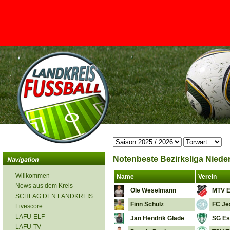
<
Notenbeste Bezirksliga Nieder
Willkommen
Name
Verein
News aus dem Kreis
Ole Weselmann
MTV E
SCHLAG DEN LANDKREIS
Finn Schulz
FC Je
Livescore
LAFU-ELF
Jan Hendrik Glade
SG Es
LAFU-TV