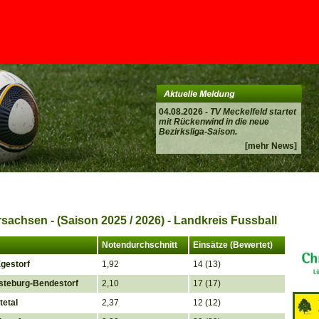
04.08.2026 -
TV Meckelfeld startet
mit Rückenwind in die neue
Bezirksliga-Saison.
[mehr News]
sachsen - (Saison 2025 / 2026) - Landkreis Fussball
Notendurchschnitt
Einsätze (Bewertet)
gestorf
1,92
14 (13)
steburg-Bendestorf
2,10
17 (17)
tetal
2,37
12 (12)