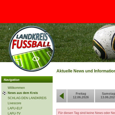
<
Aktuelle News und Informati
Willkommen
News aus dem Kreis
Freitag
Samstag
12.06.2026
13.06.202
SCHLAG DEN LANDKREIS
Livescore
LAFU-ELF
Für diesen Tag sind keine News oder N
LAFU-TV