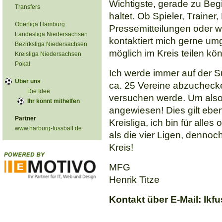
Wichtigste, gerade zu Beg
Transfers
haltet. Ob Spieler, Trainer
Oberliga Hamburg
Pressemitteilungen oder w
Landesliga Niedersachsen
kontaktiert mich gerne um
Bezirksliga Niedersachsen
möglich im Kreis teilen kön
Kreisliga Niedersachsen
Pokal
Ich werde immer auf der S
Über uns
ca. 25 Vereine abzuchecke
Die Idee
versuchen werde. Um also 
Ihr könnt mithelfen
angewiesen! Dies gilt eben
Partner
Kreisliga, ich bin für alle
www.harburg-fussball.de
als die vier Ligen, dennoc
Kreis!
MFG
Henrik Titze
Kontakt über E-Mail:
lkf