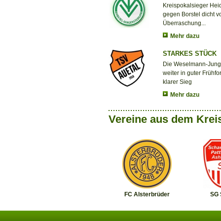
Kreispokalsieger Hei
gegen Borstel dicht v
Überraschung...
Mehr dazu
STARKES STÜCK
Die Weselmann-Jung
weiter in guter Frühfo
klarer Sieg
Mehr dazu
Vereine aus dem Krei
FC Alsterbrüder
SG 